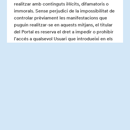
realitzar amb continguts il·lícits, difamatoris o
immorals. Sense perjudici de la impossibilitat de
controlar prèviament les manifestacions que
puguin realitzar-se en aquests mitjans, el titular
del Portal es reserva el dret a impedir o prohibir
l'accés a qualsevol Usuari que introdueixi en els
continguts del portal de qualsevol forma
contrària a les lleis, la moral o l'ordre públic,
reservant-se així mateix el dret d'exercir les
mesures legals que consideri oportunes per
evitar aquest tipus de conductes.
Construïm el futur junts